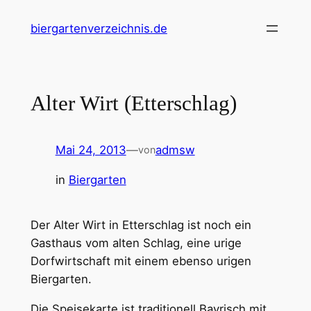
Zum
biergartenverzeichnis.de
Inhalt
springen
Alter Wirt (Etterschlag)
Mai 24, 2013
—
admsw
von
in
Biergarten
Der Alter Wirt in Etterschlag ist noch ein
Gasthaus vom alten Schlag, eine urige
Dorfwirtschaft mit einem ebenso urigen
Biergarten.
Die Speisekarte ist traditionell Bayrisch mit