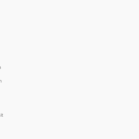
n
n
it