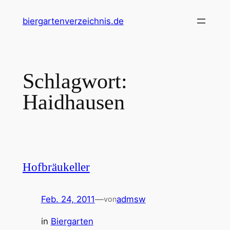
Zum
biergartenverzeichnis.de
Inhalt
springen
Schlagwort:
Haidhausen
Hofbräukeller
Feb. 24, 2011
—
admsw
von
in
Biergarten