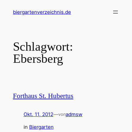
Zum
biergartenverzeichnis.de
Inhalt
springen
Schlagwort:
Ebersberg
Forthaus St. Hubertus
Okt. 11, 2012
—
admsw
von
in
Biergarten