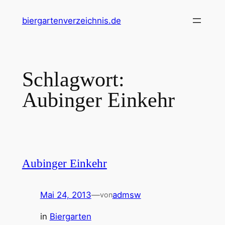
Zum
biergartenverzeichnis.de
Inhalt
springen
Schlagwort:
Aubinger Einkehr
Aubinger Einkehr
Mai 24, 2013
—
admsw
von
in
Biergarten