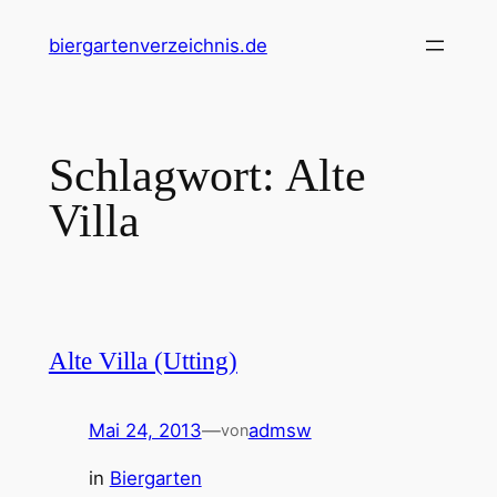
Zum
biergartenverzeichnis.de
Inhalt
springen
Schlagwort:
Alte
Villa
Alte Villa (Utting)
Mai 24, 2013
—
admsw
von
in
Biergarten